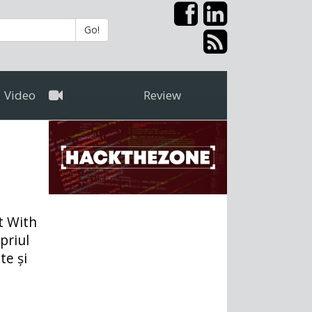
Go!
Video
Review
t With
priul
te și