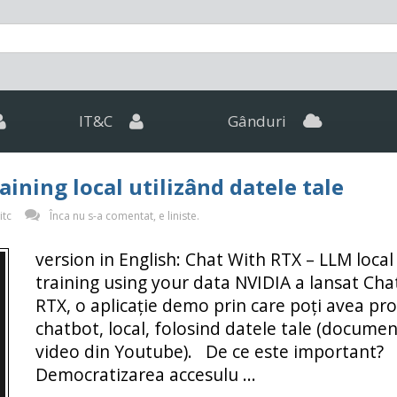
IT&C
Gânduri
aining local utilizând datele tale
itc
Înca nu s-a comentat, e liniste.
version in English: Chat With RTX – LLM local
training using your data NVIDIA a lansat Cha
RTX, o aplicație demo prin care poți avea pro
chatbot, local, folosind datele tale (documen
video din Youtube). De ce este important?
Democratizarea accesulu ...