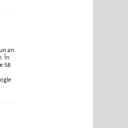
 un an
. În
e 58
oogle