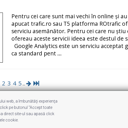
Pentru cei care sunt mai vechi în online și au
apucat trafic.ro sau T5 platforma ROtrafic o
serviciu asemănător. Pentru cei care nu știu 
ofereau aceste servicii ideea este destul de 
Google Analytics este un serviciu acceptat g
ca standard pent ...
2
3
4
5
...
-ului web, a îmbunătăţi experienţa
ghts Reserved
 click pe butonul "Accept toate
a direct site-ul sau apasă click
ele cookie.