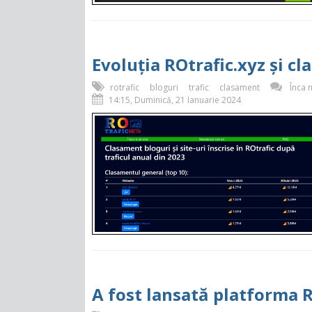
Evoluția ROtrafic.xyz și cl
rotrafic
bloguri
trafic
clasament
Înca n
14:15, Duminică, 21 Ianuarie 2024
A fost lansată platforma R