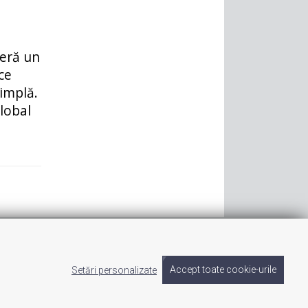
feră un
ce
simplă.
lobal
Setări personalizate
Accept toate cookie-urile