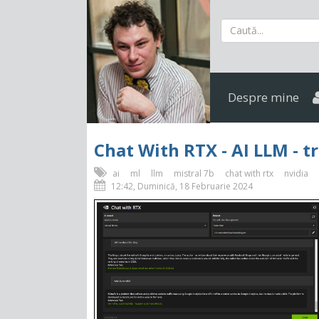
Despre mine
Chat With RTX - AI LLM - tr
ai
ml
llm
mistral 7b
chat with rtx
nvidia
12:42, Duminică, 18 Februarie 2024