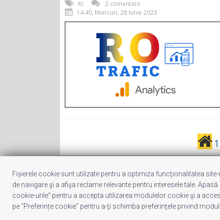
itc
2 comentarii
14:40, Miercuri, 28 Iunie 2023
1
Fișierele cookie sunt utilizate pentru a optimiza funcţionalitatea site
© 2011 - 2026 Valentin VĂLEANU. All Ri
de navigare şi a afişa reclame relevante pentru interesele tale. Apasă
cookie-urile" pentru a accepta utilizarea modulelor cookie şi a acces
Date trafic disponibile pe ROtrafic
pe "Preferințe cookie" pentru a-ţi schimba preferinţele privind modul