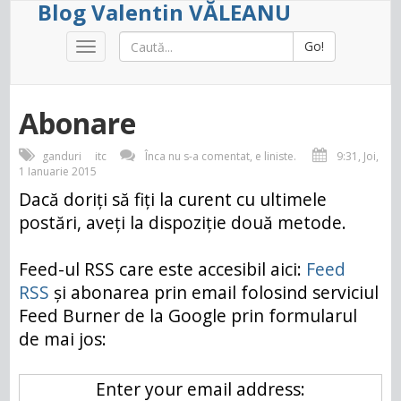
Blog Valentin VĂLEANU
Go!
Toggle
navigation
Abonare
ganduri
itc
Înca nu s-a comentat, e liniste.
9:31, Joi,
1 Ianuarie 2015
Dacă doriți să fiți la curent cu ultimele
postări, aveți la dispoziție două metode.
Feed-ul RSS care este accesibil aici:
Feed
RSS
și abonarea prin email folosind serviciul
Feed Burner de la Google prin formularul
de mai jos:
Enter your email address: