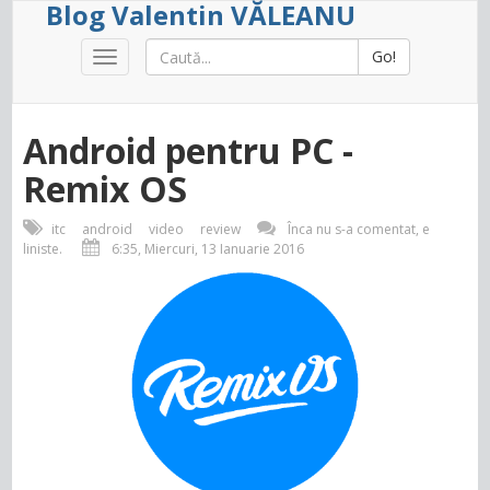
Blog Valentin VĂLEANU
Go!
Toggle
navigation
Android pentru PC -
Remix OS
itc
android
video
review
Înca nu s-a comentat, e
liniste.
6:35, Miercuri, 13 Ianuarie 2016