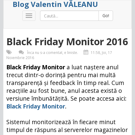
Blog Valentin VĂLEANU
Go!
Toggle
navigation
Black Friday Monitor 2016
Înca nu s-a comentat, e liniste.
11:58, Joi, 17
Noiembrie 2016
Black Friday Monitor
a luat naștere anul
trecut dintr-o dorință pentru mai multă
transparență și feedback în timp real. Cum
reacțiile au fost bune, anul acesta există o
versiune îmbunătățită. Se poate accesa aici:
Black Friday Monitor
.
Sistemul monitorizează în fiecare minut
timpul de răspuns al serverelor magazinelor