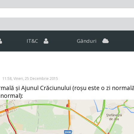
IT&C
Gânduri
11:58, Vineri, 25 Decembrie 2015
rmală și Ajunul Crăciunului (roșu este o zi normal
 normal):