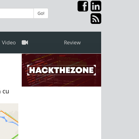
Go!
Video
Review
ă cu