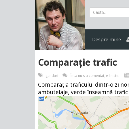
Despre mine
Comparație trafic
ganduri
Înca nu s-a comentat, e liniste.
Comparația traficului dintr-o zi no
ambuteiaje, verde înseamnă trafic