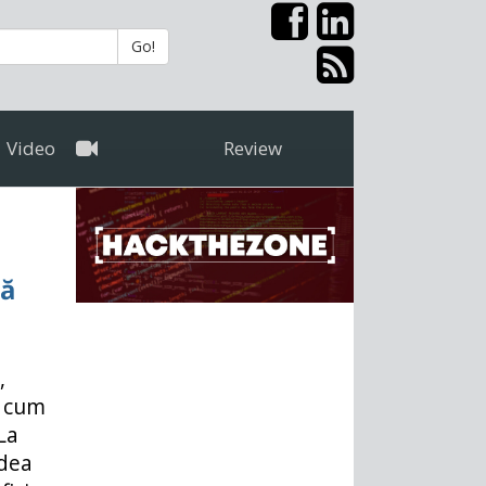
Go!
Video
Review
ză
,
t cum
La
edea