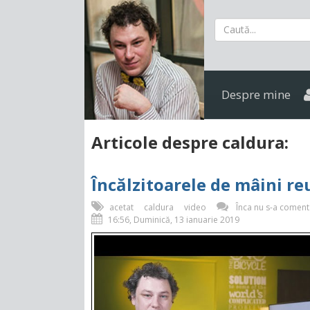
Despre mine
Articole despre caldura:
Încălzitoarele de mâini re
acetat
caldura
video
Înca nu s-a comentat
16:56, Duminică, 13 ianuarie 2019