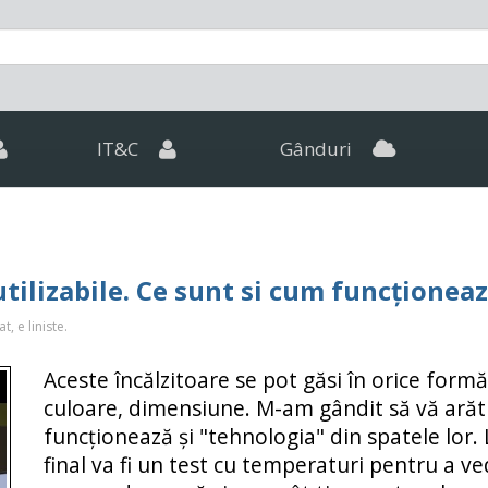
IT&C
Gânduri
utilizabile. Ce sunt si cum funcționea
, e liniste.
Aceste încălzitoare se pot găsi în orice formă
culoare, dimensiune. M-am gândit să vă ară
funcționează și "tehnologia" din spatele lor. 
final va fi un test cu temperaturi pentru a v