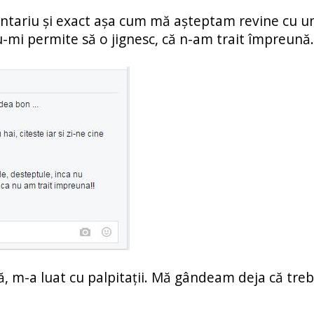
ntariu și exact așa cum mă așteptam revine cu u
-mi permite să o jignesc, că n-am trait împreună.
, m-a luat cu palpitații. Mă gândeam deja că treb