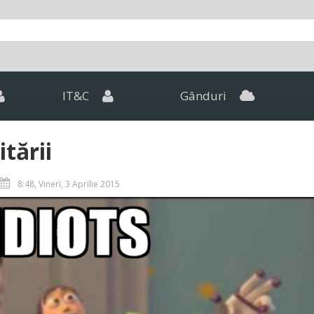
IT&C
Gânduri
tării
8:48, Vineri, 3 Aprilie 2015