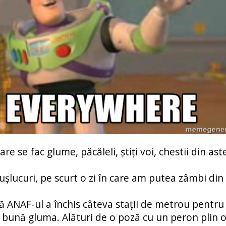
care se fac glume, păcăleli, știți voi, chestii din ast
ușlucuri, pe scurt o zi în care am putea zâmbi din 
 ANAF-ul a închis câteva stații de metrou pentru
bună gluma. Alături de o poză cu un peron plin o