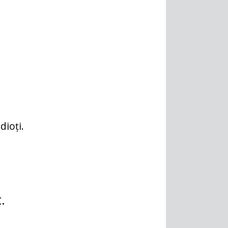
dioți.
.