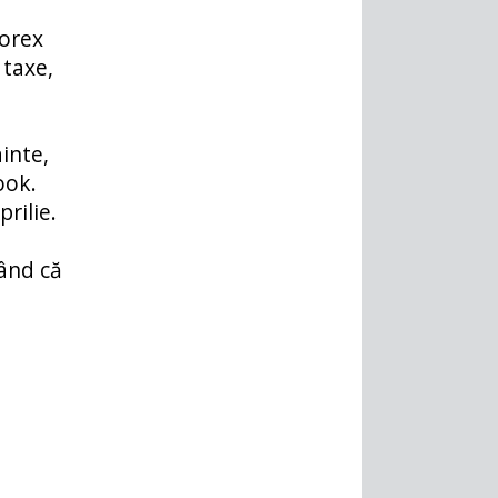
rorex
 taxe,
inte,
ook.
rilie.
zând că