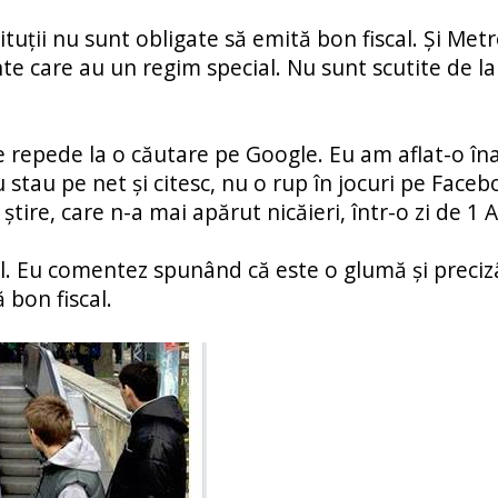
ituții nu sunt obligate să emită bon fiscal. Și Met
te care au un regim special. Nu sunt scutite de la
e repede la o căutare pe Google. Eu am aflat-o îna
Eu stau pe net și citesc, nu o rup în jocuri pe Faceb
ire, care n-a mai apărut nicăieri, într-o zi de 1 Ap
ul. Eu comentez spunând că este o glumă și preci
 bon fiscal.