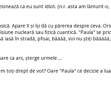
zionează ca eu sunt idiot. (n.r. asta am lămurit-o,
sică. Apare X și își dă cu părerea despre ceva. Ori
isiune nucleară sau fizică cuantică. "Paula" se pri
să iasă în stradă, pfoai, băăăă, voi nu știți băăăăă
 sare ca ars, șterge urmele ...
em toți drept de vot? Oare "Paula" ce decizie a lua