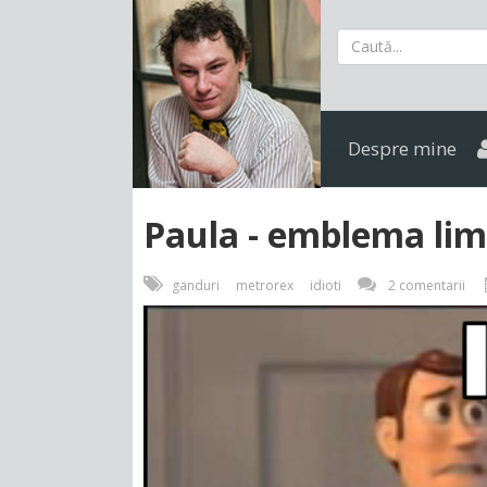
Despre mine
Paula - emblema limi
ganduri
metrorex
idioti
2 comentarii