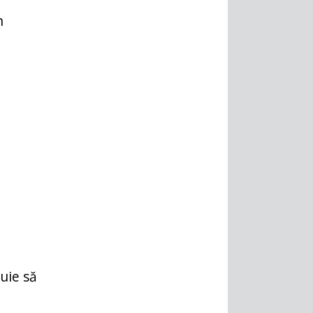
n
uie să