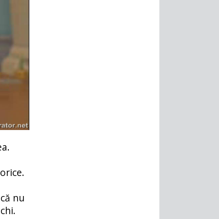
ea.
orice.
 că nu
chi.