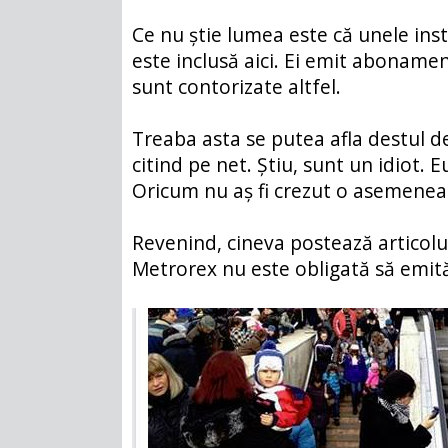
Ce nu știe lumea este că unele inst
este inclusă aici. Ei emit abonamen
sunt contorizate altfel.
Treaba asta se putea afla destul d
citind pe net. Știu, sunt un idiot. 
Oricum nu aș fi crezut o asemenea șt
Revenind, cineva postează articol
Metrorex nu este obligată să emită