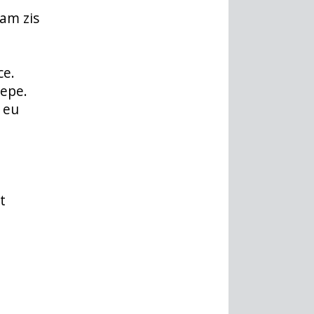
 am zis
ce.
cepe.
, eu
t