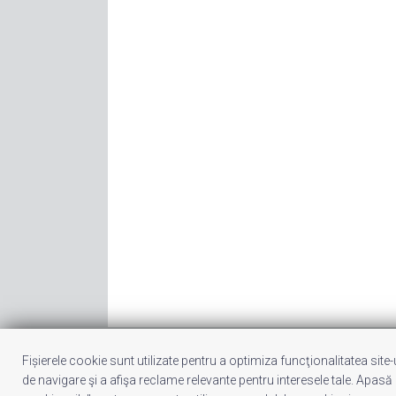
Fișierele cookie sunt utilizate pentru a optimiza funcţionalitatea site
© 2011 - 2026 Valentin VĂLEANU. All Ri
de navigare şi a afişa reclame relevante pentru interesele tale. Apasă