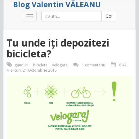
Blog Valentin VĂLEANU
Go!
Toggle
navigation
Tu unde iți depozitezi
bicicleta?
ganduri
bicicleta
velogaraj
1 comentariu
8:47,
Miercuri, 21 Octombrie 2015