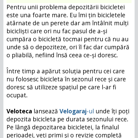
Pentru unii problema depozitării bicicletei
este una foarte mare. Eu îmi țin bicicletele
atârnate de un perete dar am întâlnit mulți
bicicliști care ori nu fac pasul de a-și
cumpăra o bicicletă tocmai pentru că nu au
unde să o depoziteze, ori îl fac dar cumpără
o pliabilă, nefiind însă ceea ce-și doresc.
Între timp a apărut soluția pentru cei care
nu folosesc bicicleta în sezonul rece și care
doresc să utilizeze spațiul pe care l-ar fi
ocupat.
Veloteca
lansează
Velogaraj
-ul
unde îți poți
depozita bicicleta pe durata sezonului rece.
Pe lângă depozitarea bicicletei, la finalul
perioadei, veți primi și o revizie completă