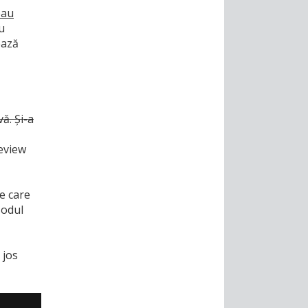
eau
u
ează
ă. Și-a
review
pe care
sodul
 jos