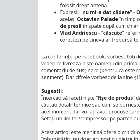
folosit drept antenă
Expresii: "
nu mi-a dat cădere
" -
O
același
Octavian Palade
în timp c
de presă
în spate după cum chiar e
Vlad Andriescu
- "
căscuțe
" referi
corectezi pe cineva ar trebui să te
La conferințe, pe Facebook, vorbesc toți de
vedeți ce livrează niște oamenii din prima l
comentariu de susținere (pentru că este co
segment). Dar cifrele vorbesc de la sine și
Sugestii
:
Încercați să faceți niște "
fișe de produs
" d
căutați detalii tehnice sau cum se porneșt
acel moment dar voi ați avut produse care 
Setați un limiter/compressor pe partea au
Acest articol este menit să ofere o critică c
îmbunătățiri, nu doar aruncat cu pietre în