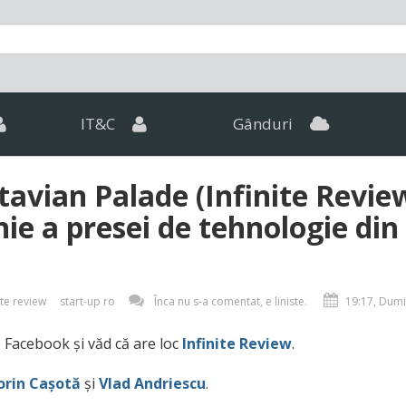
IT&C
Gânduri
tavian Palade (Infinite Review
nie a presei de tehnologie din
ite review
start-up ro
Înca nu s-a comentat, e liniste.
19:17, Dumi
 Facebook și văd că are loc
Infinite Review
.
orin Cașotă
și
Vlad Andriescu
.