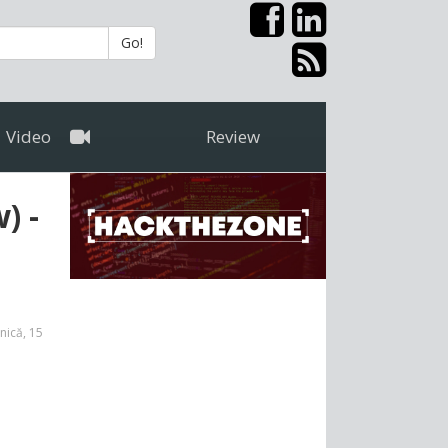
Go!
Video
Review
) -
nică, 15