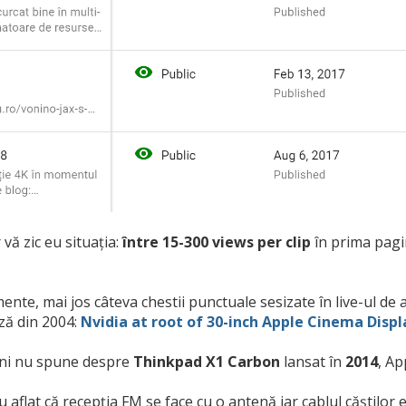
r vă zic eu situația:
între 15-300 views per clip
în prima pagi
nte, mai jos câteva chestii punctuale sesizate în live-ul de a
ză din 2004:
Nvidia at root of 30-inch Apple Cinema Displ
eni nu spune despre
Thinkpad X1 Carbon
lansat în
2014
, Ap
u aflat că recepția FM se face cu o antenă iar cablul căștilor 