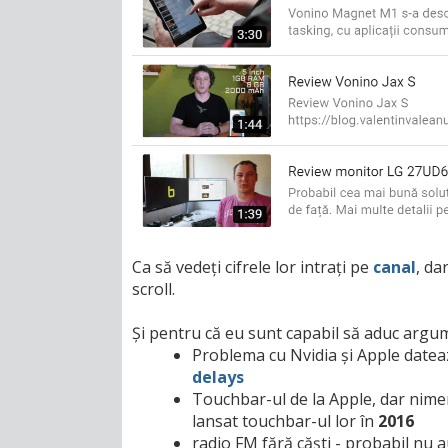
Ca să vedeți cifrele lor intrați pe
canal
, da
scroll.
Și pentru că eu sunt capabil să aduc argume
Problema cu Nvidia și Apple datea
delays
Touchbar-ul de la Apple, dar nim
lansat touchbar-ul lor în
2016
radio FM fără căști - probabil nu a