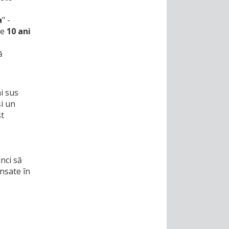
a
" -
re
10 ani
ă
i sus
și un
st
unci să
nsate în