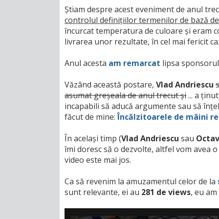
Știam despre acest eveniment de anul tre
controlul definițiilor termenilor de bază 
încurcat temperatura de culoare și eram c
livrarea unor rezultate, în cel mai fericit c
Anul acesta
am remarcat
lipsa sponsoru
Văzând această postare,
Vlad Andriescu
asumat greșeala de anul trecut și
... a țin
incapabili să aducă argumente sau să înțel
făcut de mine:
Încălzitoarele de mâini re
În același timp (
Vlad Andriescu
sau
Octav
îmi doresc să o dezvolte, altfel vom avea 
video este mai jos.
Ca să revenim la amuzamentul celor de la
sunt relevante, ei au
281 de views
, eu am