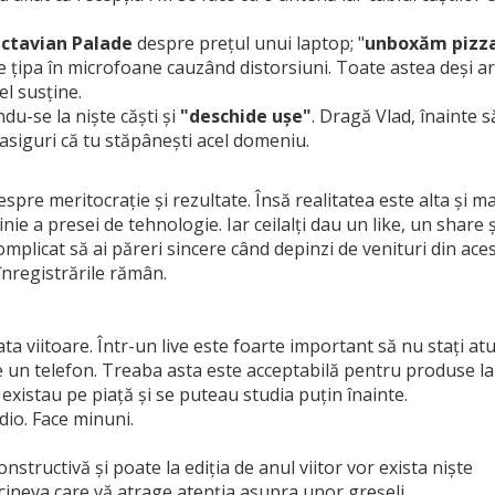
ctavian Palade
despre prețul unui laptop; "
unboxăm pizz
e țipa în microfoane cauzând distorsiuni. Toate astea deși a
l susține.
ndu-se la niște căști și
"deschide ușe"
. Dragă Vlad, înainte s
 asiguri că tu stăpânești acel domeniu.
spre meritocrație și rezultate. Însă realitatea este alta și ma
inie a presei de tehnologie. Iar ceilalți dau un like, un share 
mplicat să ai păreri sincere când depinzi de venituri din ace
 înregistrările rămân.
ata viitoare. Într-un live este foarte important să nu stați at
e un telefon. Treaba asta este acceptabilă pentru produse la
existau pe piață și se puteau studia puțin înainte.
dio. Face minuni.
onstructivă și poate la ediția de anul viitor vor exista niște
 cineva care vă atrage atenția asupra unor greșeli.