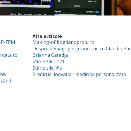
Alte articole
PHP-FPM
Making-of bogdanoproiu.ro
Despre demagogie și ipocrizie cu Claudiu Pâ
 data to
Brianna Caradja
Știrile zilei #21
Știrile zilei #5
bly
Predicție, inovație - medicină personalizată
lizând