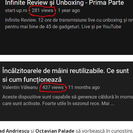
ad Andriescu
și
Octavian Palade
să vorbească în cunostinț