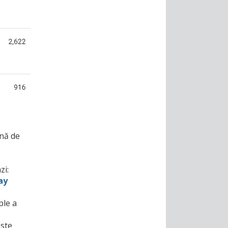
nă de
zi:
ay
ple a
este