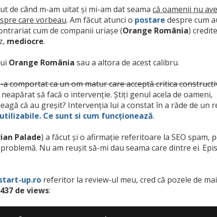
cut de când m-am uitat și mi-am dat seama
că oamenii nu av
despre care vorbeau
. Am făcut atunci o
postare
despre cum a
ontrariat cum de companii uriașe (
Orange România
) credit
az,
mediocre
.
lui
Orange România
sau a altora de acest calibru.
s-a comportat ca un om matur care acceptă critica constructiv
ut neapărat să facă o intervenție. Știți genul acela de oameni,
eagă că au greșit? Intervenția lui a constat în a răde de un 
utilizabile. Ce sunt si cum funcționează
.
ian Palade
) a făcut și o afirmație referitoare la SEO spam, 
o problemă. Nu am reușit să-mi dau seama care dintre ei. Epi
start-up.ro
referitor la review-ul meu, cred că pozele de mai
437 de views
: