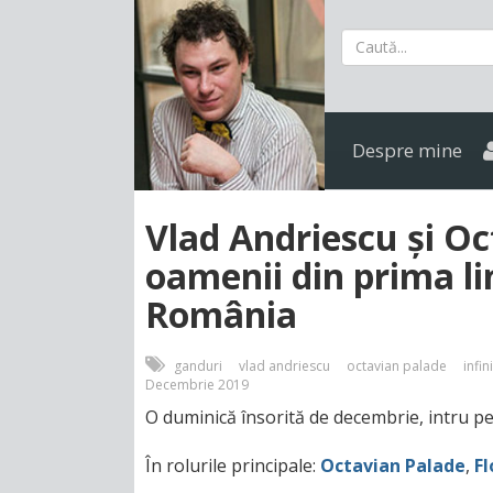
Despre mine
Vlad Andriescu și Oc
oamenii din prima li
România
ganduri
vlad andriescu
octavian palade
infin
Decembrie 2019
O duminică însorită de decembrie, intru pe
În rolurile principale:
Octavian Palade
,
Fl