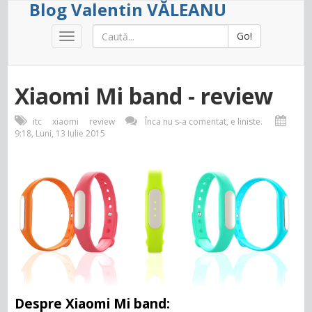
Blog Valentin VĂLEANU
Go!
Toggle
navigation
Xiaomi Mi band - review
itc
xiaomi
review
Înca nu s-a comentat, e liniste.
9:18, Luni, 13 Iulie 2015
Despre Xiaomi Mi band: