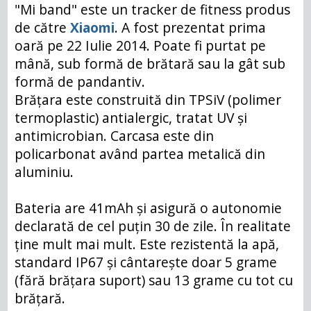
"Mi band" este un tracker de fitness produs
de către
Xiaomi
. A fost prezentat prima
oară pe 22 Iulie 2014. Poate fi purtat pe
mână, sub formă de brătară sau la gât sub
formă de pandantiv.
Brățara este construită din TPSiV (polimer
termoplastic) antialergic, tratat UV și
antimicrobian. Carcasa este din
policarbonat având partea metalică din
aluminiu.
Bateria are 41mAh și asigură o autonomie
declarată de cel puțin 30 de zile. În realitate
ține mult mai mult. Este rezistentă la apă,
standard IP67 și cântarește doar 5 grame
(fără brățara suport) sau 13 grame cu tot cu
brățară.