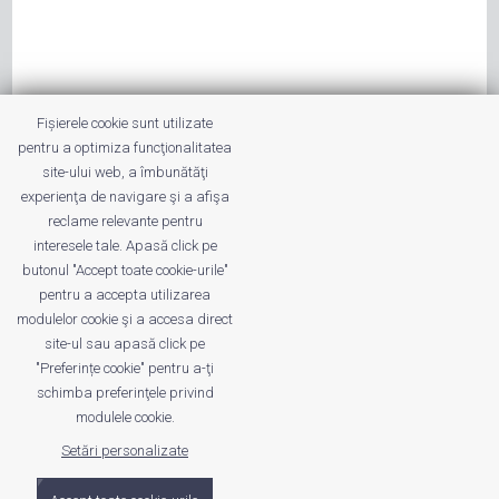
Fișierele cookie sunt utilizate
pentru a optimiza funcţionalitatea
site-ului web, a îmbunătăţi
experienţa de navigare şi a afişa
reclame relevante pentru
interesele tale. Apasă click pe
butonul "Accept toate cookie-urile"
pentru a accepta utilizarea
modulelor cookie şi a accesa direct
site-ul sau apasă click pe
"Preferințe cookie" pentru a-ţi
schimba preferinţele privind
modulele cookie.
© 2011 - 2026 Valentin VĂLEANU. All Rights Reserved
Setări personalizate
Date trafic disponibile pe ROtrafic