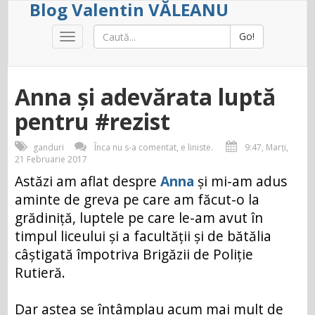
Blog Valentin VĂLEANU
Go!
Toggle
navigation
Anna și adevărata luptă
pentru #rezist
ganduri
Înca nu s-a comentat, e liniste.
9:47, Marți,
21 Februarie 2017
Astăzi am aflat despre
Anna
și mi-am adus
aminte de greva pe care am făcut-o la
grădiniță, luptele pe care le-am avut în
timpul liceului și a facultății și de bătălia
câștigată împotriva Brigăzii de Poliție
Rutieră.
Dar astea se întâmplau acum mai mult de