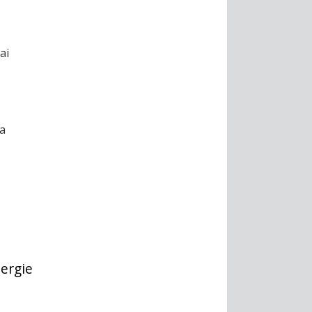
ai
ta
nergie