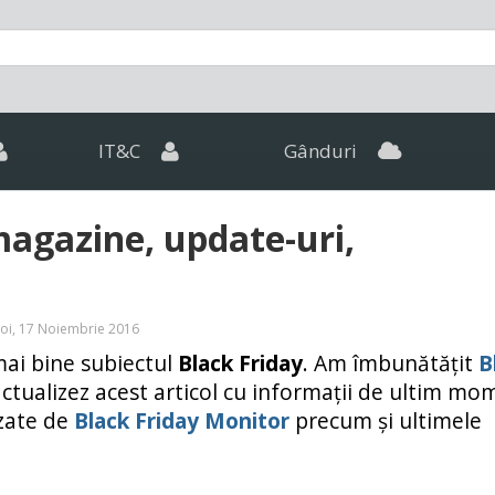
IT&C
Gânduri
magazine, update-uri,
Joi, 17 Noiembrie 2016
mai bine subiectul
Black Friday
. Am îmbunătățit
B
actualizez acest articol cu informații de ultim mo
izate de
Black Friday Monitor
precum și ultimele