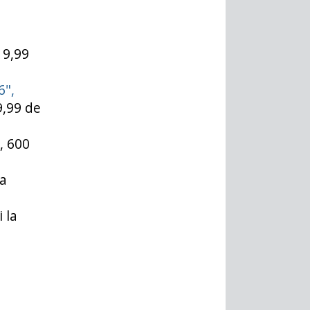
19,99
6",
9,99 de
, 600
la
 la