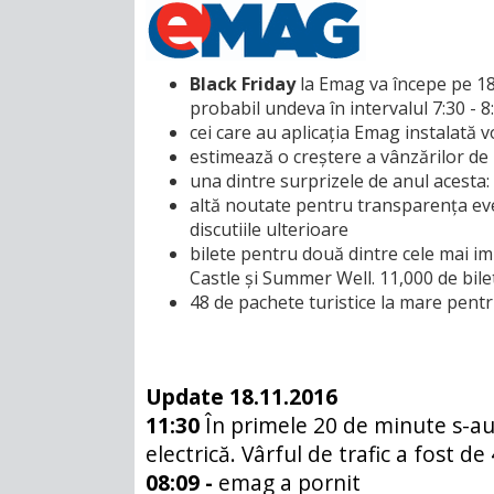
Black Friday
la Emag va începe pe 18
probabil undeva în intervalul 7:30 - 8:
cei care au aplicația Emag instalată v
estimează o creștere a vânzărilor de
una dintre surprizele de anul acesta:
altă noutate pentru transparența eve
discutiile ulterioare
bilete pentru două dintre cele mai i
Castle
și
Summer Well
. 11,000 de bil
48 de pachete turistice la mare pent
Update 18.11.2016
11:30
În primele 20 de minute s-au
electrică. Vârful de trafic a fost de
08:09 -
emag a pornit