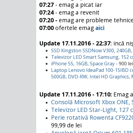
07:27
- emag a picat iar
07:24
- emag a revenit
07:20 -
emag are probleme tehnic
07:00
ofertele emag
aici
Update 17.11.2016 - 22:37
: incă n
SSD Kingston SSDNow V300, 240GB, 2
Televizor LED Smart Samsung, 152 c
iPhone 5S, 16GB, Space Gray
- 900 lei
Laptop Lenovo IdeaPad 100-15IBD cu 
500GB, DVD-RW, Intel HD Graphics, 
Update 17.11.2016 - 17:10:
Emag a 
Consolă Microsoft Xbox ONE, 
Televizor LED Star-Light, 127
Perie rotativă Rowenta CF9220
99,99 de lei
Anvelopă iarnă Orium 601 185