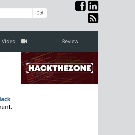
Go!
Video
Review
lack
ment.