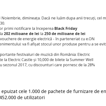
 Noiembrie, dimineața. Dacă ne luăm dupa anii trecuți, cel m
30.
or primi notificare la începerea
Black Friday
 la
202 milioane de lei
la
250 de milioane de lei
 vouchere de energie electrică - în parteneriat cu e.ON
nimentului: va fi afișat stocul unor produse pentru a se evi
mportante festivaluri de muzică din România:
Electric
ete la Electric Castle și 10,000 de bilete la Summer Well
ru sezonul 2017
, cu
discounturi care pornesc de la 28%
 epuizat cele 1.000 de pachete de furnizare de e
 452.000 de utilizatori