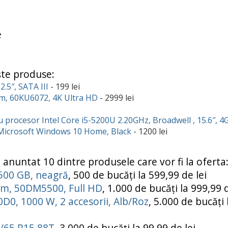
e
iște produse:
.5″, SATA III
- 199 lei
m, 60KU6072, 4K Ultra HD
- 2999 lei
procesor Intel Core i5-5200U 2.20GHz, Broadwell , 15.6″, 4
Microsoft Windows 10 Home, Black
- 1200 lei
anuntat 10 dintre produsele care vor fi la oferta
500 GB, neagră
, 500 de bucăți la 599,99 de lei
 cm, 50DM5500, Full HD
, 1.000 de bucăți la 999,99 d
D0, 1000 W, 2 accesorii, Alb/Roz
, 5.000 de bucăți 
/65 R15 88T
, 3.000 de bucăți la 99,99 de lei