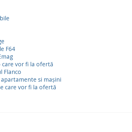
bile
ge
le F64
 Emag
care vor fi la ofertă
l Flanco
 apartamente si mașini
 care vor fi la ofertă