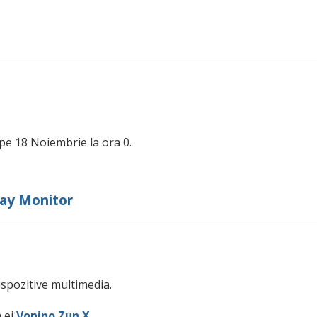
pe 18 Noiembrie la ora 0.
day Monitor
ispozitive multimedia.
a ei
Vonino Zun X