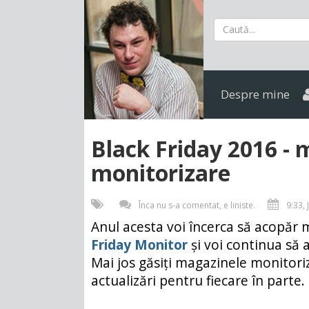
Despre mine
Black Friday 2016 - 
monitorizare
Înca nu s-a comentat, e liniste.
9:33, 
Anul acesta voi încerca să acopăr 
Friday Monitor
și voi continua să 
Mai jos găsiți magazinele monitor
actualizări pentru fiecare în parte.