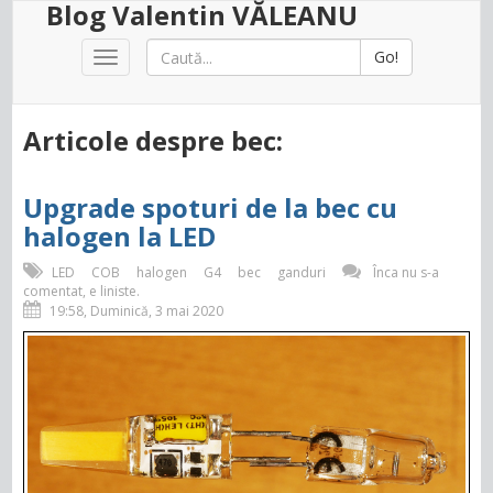
Blog Valentin VĂLEANU
Go!
Toggle
navigation
Articole despre bec:
Upgrade spoturi de la bec cu
halogen la LED
LED
COB
halogen
G4
bec
ganduri
Înca nu s-a
comentat, e liniste.
19:58, Duminică, 3 mai 2020