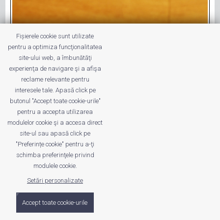
Fișierele cookie sunt utilizate
Având 9 spoturi în bucătărie aproape
pentru a optimiza funcţionalitatea
săptămânal unul dintre ele avea probleme.
site-ului web, a îmbunătăţi
Asta pentru că becurile cu halogen sunt
experienţa de navigare şi a afişa
foarte sensibile, este de ajuns să le fi atins și
reclame relevante pentru
dacă grăsimea de pe deget rămâne pe ele
interesele tale. Apasă click pe
butonul "Accept toate cookie-urile"
vor avea o viață foarte scurtă. Becurile cu
pentru a accepta utilizarea
halog ...
modulelor cookie şi a accesa direct
site-ul sau apasă click pe
"Preferințe cookie" pentru a-ţi
schimba preferinţele privind
modulele cookie.
© 2011 - 2026 Valentin VĂLEANU. All Rights Reserved
Setări personalizate
Date trafic disponibile pe ROtrafic
Accept toate cookie-urile