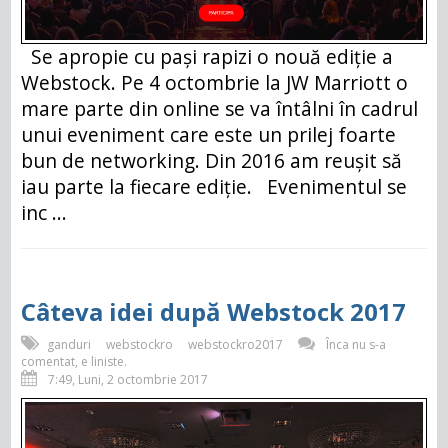
Se apropie cu pași rapizi o nouă ediție a
Webstock. Pe 4 octombrie la JW Marriott o
mare parte din online se va întâlni în cadrul
unui eveniment care este un prilej foarte
bun de networking. Din 2016 am reușit să
iau parte la fiecare ediție. Evenimentul se
inc ...
Câteva idei după Webstock 2017
ganduri
webstockro
webstockro2017
Înca nu s-a
comentat, e liniste.
7:49, Luni, 2 octombrie 2017