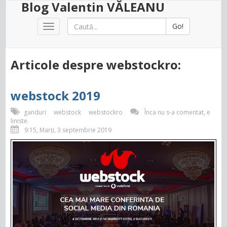
Blog Valentin VĂLEANU
Go!
Toggle
navigation
Articole despre webstockro:
webstock 2019
ganduri
webstock
webstockro
Înca nu s-a comentat, e
liniste.
9:15, Marți, 3 septembrie 2019