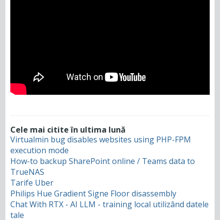
Cele mai citite în ultima lună
Virtualmin bug disables websites using PHP-FPM
execution mode
How-to backup SharePoint online / Teams data to
TrueNAS
Tarife Uber
Philips Hue Gradient Signe Floor disassembly
Chat With RTX - AI LLM - training local utilizând datele
tale