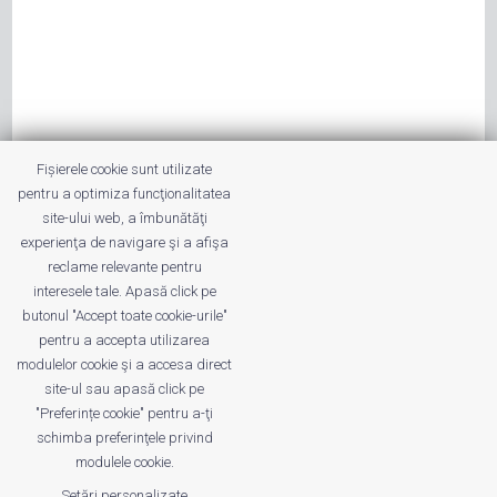
Fișierele cookie sunt utilizate
pentru a optimiza funcţionalitatea
site-ului web, a îmbunătăţi
experienţa de navigare şi a afişa
reclame relevante pentru
interesele tale. Apasă click pe
butonul "Accept toate cookie-urile"
pentru a accepta utilizarea
modulelor cookie şi a accesa direct
site-ul sau apasă click pe
"Preferințe cookie" pentru a-ţi
schimba preferinţele privind
modulele cookie.
Setări personalizate
© 2011 - 2026 Valentin VĂLEANU. All Rights Reserved