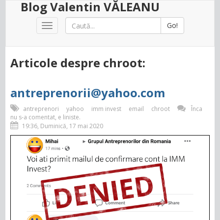
Blog Valentin VĂLEANU
Go!
Toggle
navigation
Articole despre chroot:
antreprenorii@yahoo.com
antreprenori
yahoo
imm invest
email
chroot
Înca
nu s-a comentat, e liniste.
19:36, Duminică, 17 mai 2020