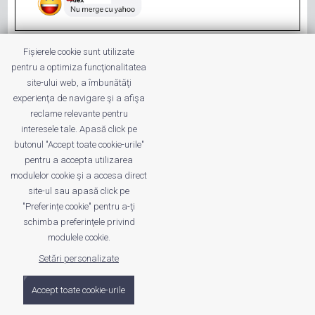
Examenul IMM Invest - proba email
Fișierele cookie sunt utilizate
Situația asta mi se pare că este un examen
pentru a optimiza funcţionalitatea
care ar fi putut fi trecut foarte ușor. Insă se
site-ului web, a îmbunătăţi
pare că nu este cazul. În general, oriunde
experienţa de navigare şi a afişa
ne uităm dăm peste un "antreprenor". Deja
reclame relevante pentru
cuvântul ăsta și-a pierdut orice valoare iar
interesele tale. Apasă click pe
butonul "Accept toate cookie-urile"
oame ...
pentru a accepta utilizarea
modulelor cookie şi a accesa direct
site-ul sau apasă click pe
"Preferințe cookie" pentru a-ţi
schimba preferinţele privind
© 2011 - 2026 Valentin VĂLEANU. All Rights Reserved
modulele cookie.
Setări personalizate
Date trafic disponibile pe ROtrafic
Accept toate cookie-urile