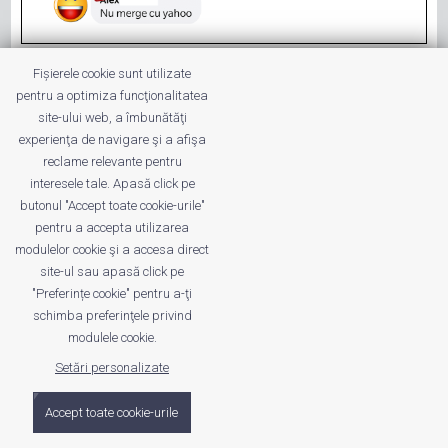
Examenul IMM Invest - proba email
Fișierele cookie sunt utilizate
Situația asta mi se pare că este un examen
pentru a optimiza funcţionalitatea
care ar fi putut fi trecut foarte ușor. Insă se
site-ului web, a îmbunătăţi
pare că nu este cazul. În general, oriunde
experienţa de navigare şi a afişa
ne uităm dăm peste un "antreprenor". Deja
reclame relevante pentru
cuvântul ăsta și-a pierdut orice valoare iar
interesele tale. Apasă click pe
butonul "Accept toate cookie-urile"
oame ...
pentru a accepta utilizarea
modulelor cookie şi a accesa direct
site-ul sau apasă click pe
"Preferințe cookie" pentru a-ţi
schimba preferinţele privind
© 2011 - 2026 Valentin VĂLEANU. All Rights Reserved
modulele cookie.
Setări personalizate
Date trafic disponibile pe ROtrafic
Accept toate cookie-urile