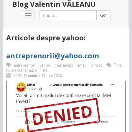
Blog Valentin VĂLEANU
Go!
Toggle
navigation
Articole despre yahoo:
antreprenorii@yahoo.com
antreprenori
yahoo
imm invest
email
chroot
Înca
nu s-a comentat, e liniste.
19:36, Duminică, 17 mai 2020